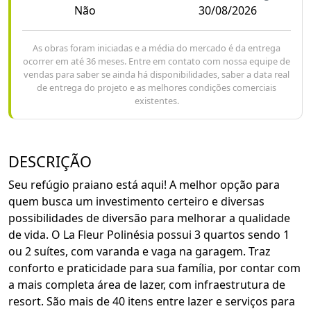
Não
30/08/2026
As obras foram iniciadas e a média do mercado é da entrega
ocorrer em até 36 meses. Entre em contato com nossa equipe de
vendas para saber se ainda há disponibilidades, saber a data real
de entrega do projeto e as melhores condições comerciais
existentes.
DESCRIÇÃO
Seu refúgio praiano está aqui! A melhor opção para
quem busca um investimento certeiro e diversas
possibilidades de diversão para melhorar a qualidade
de vida. O La Fleur Polinésia possui 3 quartos sendo 1
ou 2 suítes, com varanda e vaga na garagem. Traz
conforto e praticidade para sua família, por contar com
a mais completa área de lazer, com infraestrutura de
resort. São mais de 40 itens entre lazer e serviços para