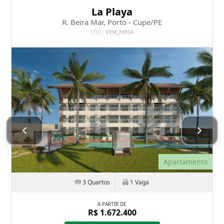
La Playa
R. Beira Mar, Porto - Cupe/PE
CÓD.:
VEM_24934
Apartamento
3 Quartos
1 Vaga
A PARTIR DE
R$ 1.672.400