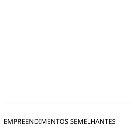
28. Parque
29. Muro Alto Point
30. Restaurante Beijupirá
31. Recepção
32. Bar do Lobby
33. Acesso Serviço
34. Bar e Lounge da Piscina
35. Beach Tênis
36. Restaurante
37. Sauna
38. Salão de Jogos
39. Academia
40. SPA
41. Salão de Beleza
42. Business Center
43. Salão de Festas
44. Espaço Eventos
EMPREENDIMENTOS SEMELHANTES