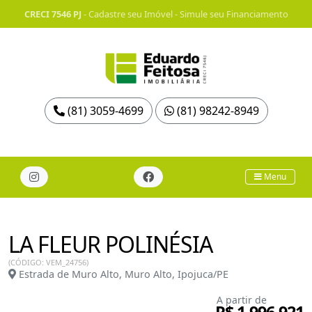
CRECI 7546 PJ
-
Cadastre seu Imóvel
-
Simule seu Financiamento
(81) 3059-4699
(81) 98242-8949
Menu
LA FLEUR POLINÉSIA
(CÓDIGO: VEM_24756)
Estrada de Muro Alto, Muro Alto, Ipojuca/PE
A partir de