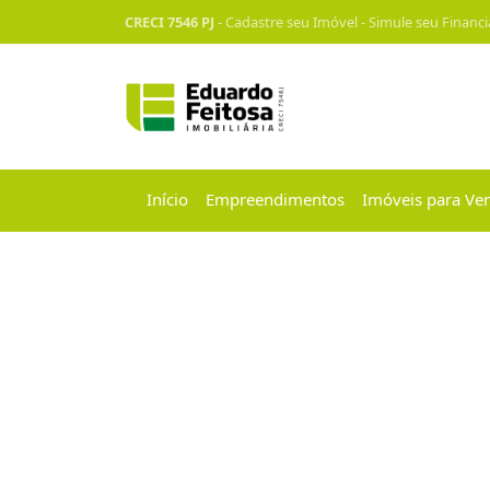
CRECI 7546 PJ
-
Cadastre seu Imóvel
-
Simule seu Financ
Início
Empreendimentos
Imóveis para Ve