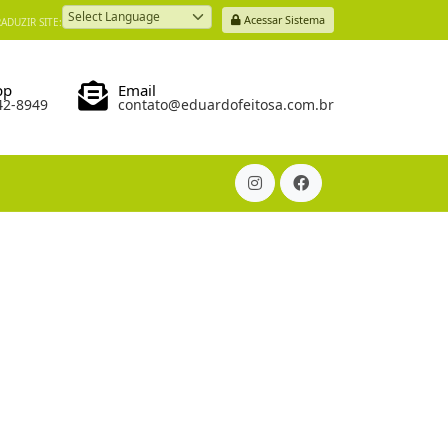
Acessar Sistema
ADUZIR SITE:
Powered by
pp
Email
42-8949
contato@eduardofeitosa.com.br