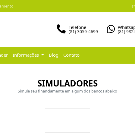
iamento
TR
Telefone
Whatsa
(81) 3059-4699
(81) 982
nder
Informações
Blog
Contato
SIMULADORES
Simule seu financiamente em algum dos bancos abaixo