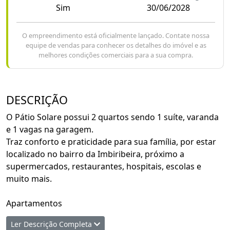
Sim
30/06/2028
O empreendimento está oficialmente lançado. Contate nossa
equipe de vendas para conhecer os detalhes do imóvel e as
melhores condições comerciais para a sua compra.
DESCRIÇÃO
O Pátio Solare possui 2 quartos sendo 1 suíte, varanda
e 1 vagas na garagem.
Traz conforto e praticidade para sua família, por estar
localizado no bairro da Imbiribeira, próximo a
supermercados, restaurantes, hospitais, escolas e
muito mais.
Apartamentos
- Varanda Gourmet
Ler Descrição Completa
- 2 quartos (1 suíte)