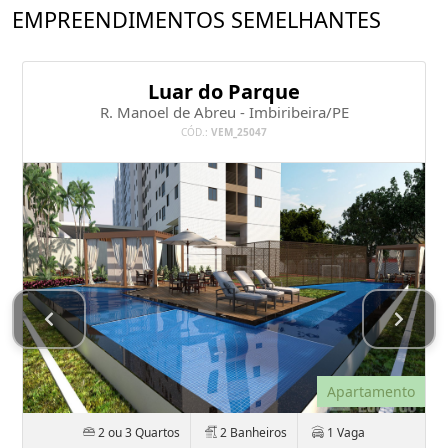
EMPREENDIMENTOS SEMELHANTES
Luar do Parque
R. Manoel de Abreu - Imbiribeira/PE
CÓD.:
VEM_25047
Apartamento
2 ou 3 Quartos
2 Banheiros
1 Vaga