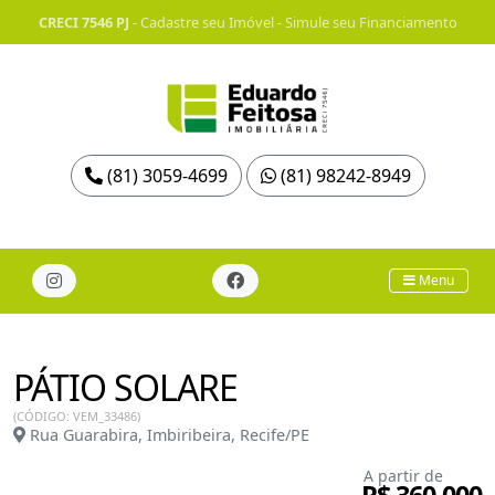
CRECI 7546 PJ
-
Cadastre seu Imóvel
-
Simule seu Financiamento
(81) 3059-4699
(81) 98242-8949
Menu
PÁTIO SOLARE
(CÓDIGO: VEM_33486)
Rua Guarabira, Imbiribeira, Recife/PE
A partir de